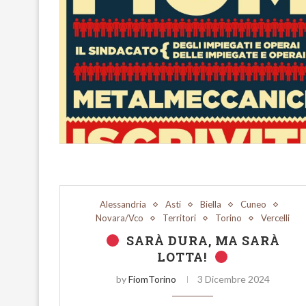
Alessandria
Asti
Biella
Cuneo
Novara/Vco
Territori
Torino
Vercelli
SARÀ DURA, MA SARÀ
LOTTA!
IL NOSTRO ’69
formazione 2
by
FiomTorino
3 Dicembre 2024