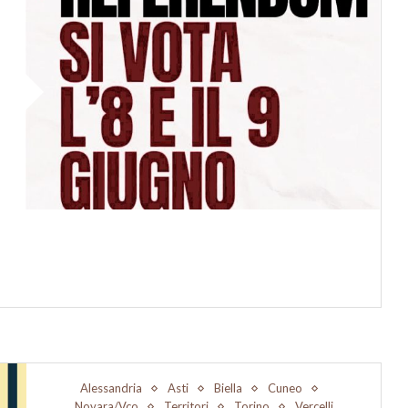
Alessandria
Asti
Biella
Cuneo
Novara/Vco
Territori
Torino
Vercelli