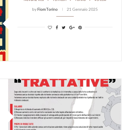
by
FiomTorino
21 Gennaio 2025
4 ore
Materiali formativi