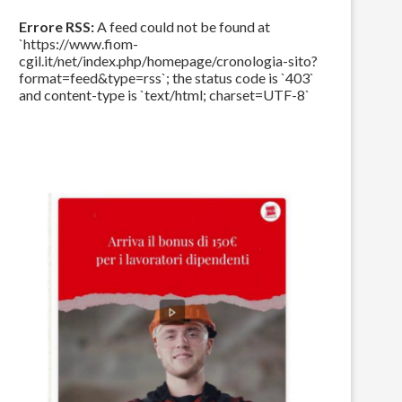
Errore RSS:
A feed could not be found at
`https://www.fiom-
cgil.it/net/index.php/homepage/cronologia-sito?
format=feed&type=rss`; the status code is `403`
and content-type is `text/html; charset=UTF-8`