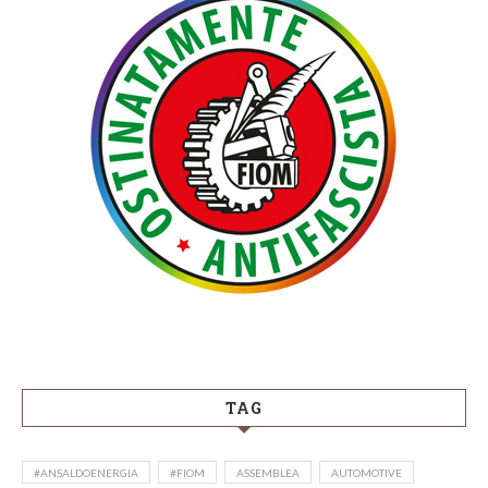
TAG
#ANSALDOENERGIA
#FIOM
ASSEMBLEA
AUTOMOTIVE