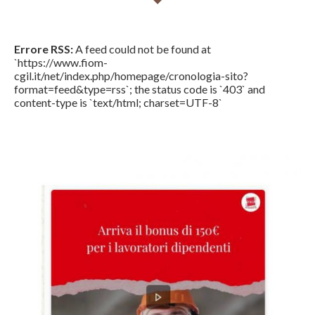
Errore RSS:
A feed could not be found at
`https://www.fiom-
cgil.it/net/index.php/homepage/cronologia-sito?
format=feed&type=rss`; the status code is `403` and
content-type is `text/html; charset=UTF-8`