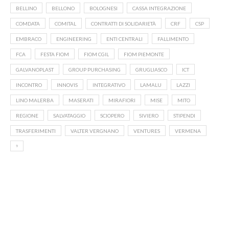
BELLINO
BELLONO
BOLOGNESI
CASSA INTEGRAZIONE
COMDATA
COMITAL
CONTRATTI DI SOLIDARIETÀ
CRF
CSP
EMBRACO
ENGINEERING
ENTI CENTRALI
FALLIMENTO
FCA
FESTA FIOM
FIOM CGIL
FIOM PIEMONTE
GALVANOPLAST
GROUP PURCHASING
GRUGLIASCO
ICT
INCONTRO
INNOVIS
INTEGRATIVO
LAMALU
LAZZI
LINO MALERBA
MASERATI
MIRAFIORI
MISE
MITO
REGIONE
SALVATAGGIO
SCIOPERO
SIVIERO
STIPENDI
TRASFERIMENTI
VALTER VERGNANO
VENTURES
VERMENA
⁹