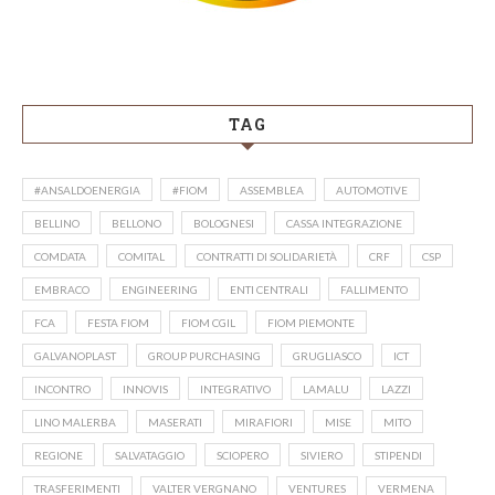
TAG
#ANSALDOENERGIA
#FIOM
ASSEMBLEA
AUTOMOTIVE
BELLINO
BELLONO
BOLOGNESI
CASSA INTEGRAZIONE
COMDATA
COMITAL
CONTRATTI DI SOLIDARIETÀ
CRF
CSP
EMBRACO
ENGINEERING
ENTI CENTRALI
FALLIMENTO
FCA
FESTA FIOM
FIOM CGIL
FIOM PIEMONTE
GALVANOPLAST
GROUP PURCHASING
GRUGLIASCO
ICT
INCONTRO
INNOVIS
INTEGRATIVO
LAMALU
LAZZI
LINO MALERBA
MASERATI
MIRAFIORI
MISE
MITO
REGIONE
SALVATAGGIO
SCIOPERO
SIVIERO
STIPENDI
TRASFERIMENTI
VALTER VERGNANO
VENTURES
VERMENA