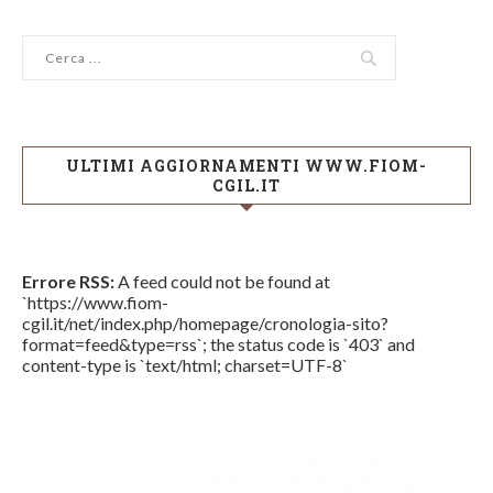
ULTIMI AGGIORNAMENTI WWW.FIOM-
CGIL.IT
Errore RSS:
A feed could not be found at
`https://www.fiom-
cgil.it/net/index.php/homepage/cronologia-sito?
format=feed&type=rss`; the status code is `403` and
content-type is `text/html; charset=UTF-8`