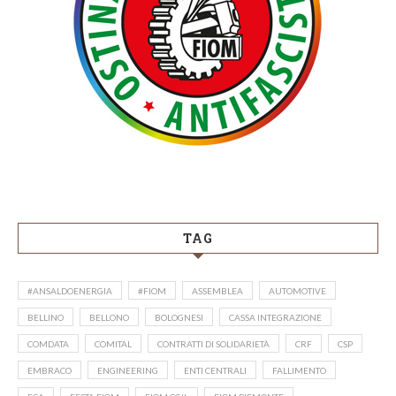
TAG
#ANSALDOENERGIA
#FIOM
ASSEMBLEA
AUTOMOTIVE
BELLINO
BELLONO
BOLOGNESI
CASSA INTEGRAZIONE
COMDATA
COMITAL
CONTRATTI DI SOLIDARIETÀ
CRF
CSP
EMBRACO
ENGINEERING
ENTI CENTRALI
FALLIMENTO