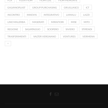
FCA
FESTA FIOM
FIOM CGIL
FIOM PIEMONTE
GALVANOPLAST
GROUP PURCHASING
GRUGLIASCO
ICT
INCONTRO
INNOVIS
INTEGRATIVO
LAMALU
LAZZI
LINO MALERBA
MASERATI
MIRAFIORI
MISE
MITO
REGIONE
SALVATAGGIO
SCIOPERO
SIVIERO
STIPENDI
TRASFERIMENTI
VALTER VERGNANO
VENTURES
VERMENA
⁹