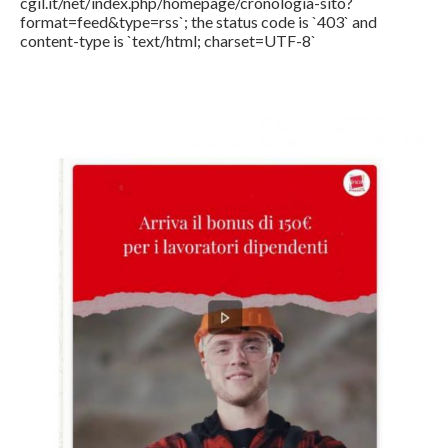
cgil.it/net/index.php/homepage/cronologia-sito?
format=feed&type=rss`; the status code is `403` and
content-type is `text/html; charset=UTF-8`