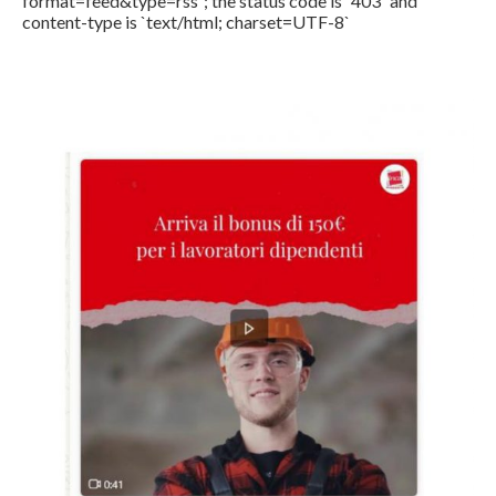
format=feed&type=rss`; the status code is `403` and
content-type is `text/html; charset=UTF-8`