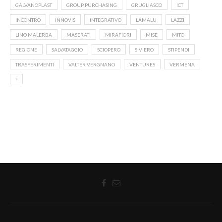
GALVANOPLAST
GROUP PURCHASING
GRUGLIASCO
ICT
INCONTRO
INNOVIS
INTEGRATIVO
LAMALU
LAZZI
LINO MALERBA
MASERATI
MIRAFIORI
MISE
MITO
REGIONE
SALVATAGGIO
SCIOPERO
SIVIERO
STIPENDI
TRASFERIMENTI
VALTER VERGNANO
VENTURES
VERMENA
⁹