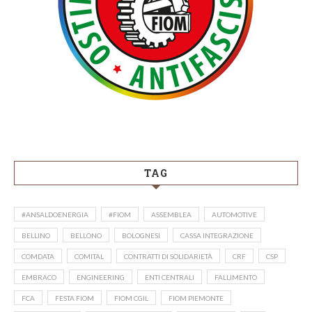
TAG
#ANSALDOENERGIA
#FIOM
ASSEMBLEA
AUTOMOTIVE
BELLINO
BELLONO
BOLOGNESI
CASSA INTEGRAZIONE
COMDATA
COMITAL
CONTRATTI DI SOLIDARIETÀ
CRF
CSP
EMBRACO
ENGINEERING
ENTI CENTRALI
FALLIMENTO
FCA
FESTA FIOM
FIOM CGIL
FIOM PIEMONTE