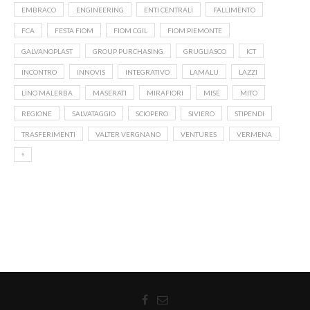
EMBRACO
ENGINEERING
ENTI CENTRALI
FALLIMENTO
FCA
FESTA FIOM
FIOM CGIL
FIOM PIEMONTE
GALVANOPLAST
GROUP PURCHASING
GRUGLIASCO
ICT
INCONTRO
INNOVIS
INTEGRATIVO
LAMALU
LAZZI
LINO MALERBA
MASERATI
MIRAFIORI
MISE
MITO
REGIONE
SALVATAGGIO
SCIOPERO
SIVIERO
STIPENDI
TRASFERIMENTI
VALTER VERGNANO
VENTURES
VERMENA
⁹