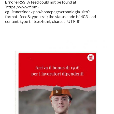
Errore RSS:
A feed could not be found at
`https://www.fiom-
cgil.it/net/index.php/homepage/cronologia-sito?
format=feed&type=rss`; the status code is `403` and
content-type is `text/html; charset=UTF-8`