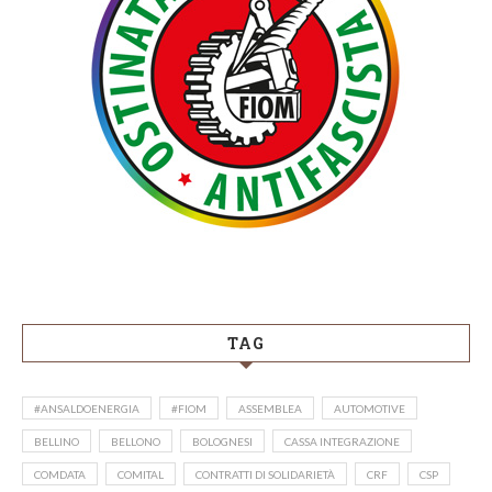
TAG
#ANSALDOENERGIA
#FIOM
ASSEMBLEA
AUTOMOTIVE
BELLINO
BELLONO
BOLOGNESI
CASSA INTEGRAZIONE
COMDATA
COMITAL
CONTRATTI DI SOLIDARIETÀ
CRF
CSP