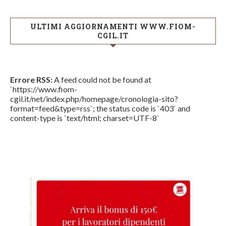
ULTIMI AGGIORNAMENTI WWW.FIOM-
CGIL.IT
Errore RSS:
A feed could not be found at
`https://www.fiom-
cgil.it/net/index.php/homepage/cronologia-sito?
format=feed&type=rss`; the status code is `403` and
content-type is `text/html; charset=UTF-8`