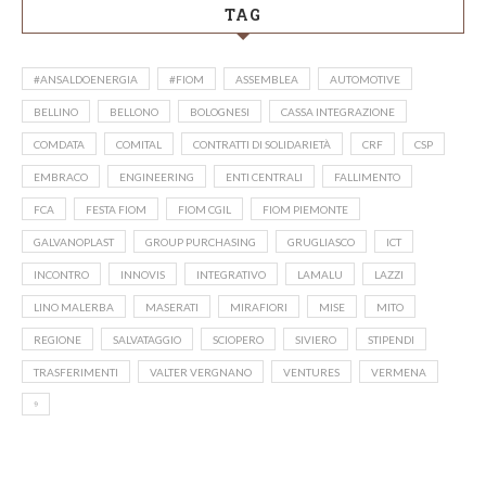
TAG
#ANSALDOENERGIA
#FIOM
ASSEMBLEA
AUTOMOTIVE
BELLINO
BELLONO
BOLOGNESI
CASSA INTEGRAZIONE
COMDATA
COMITAL
CONTRATTI DI SOLIDARIETÀ
CRF
CSP
EMBRACO
ENGINEERING
ENTI CENTRALI
FALLIMENTO
FCA
FESTA FIOM
FIOM CGIL
FIOM PIEMONTE
GALVANOPLAST
GROUP PURCHASING
GRUGLIASCO
ICT
INCONTRO
INNOVIS
INTEGRATIVO
LAMALU
LAZZI
LINO MALERBA
MASERATI
MIRAFIORI
MISE
MITO
REGIONE
SALVATAGGIO
SCIOPERO
SIVIERO
STIPENDI
TRASFERIMENTI
VALTER VERGNANO
VENTURES
VERMENA
⁹