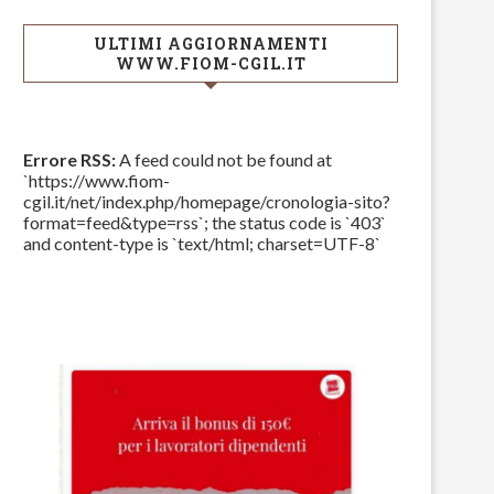
ULTIMI AGGIORNAMENTI
WWW.FIOM-CGIL.IT
Errore RSS:
A feed could not be found at
`https://www.fiom-
cgil.it/net/index.php/homepage/cronologia-sito?
format=feed&type=rss`; the status code is `403`
and content-type is `text/html; charset=UTF-8`