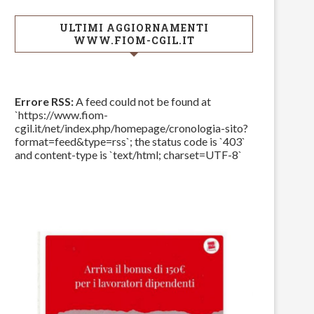
ULTIMI AGGIORNAMENTI
WWW.FIOM-CGIL.IT
Errore RSS:
A feed could not be found at
`https://www.fiom-
cgil.it/net/index.php/homepage/cronologia-sito?
format=feed&type=rss`; the status code is `403`
and content-type is `text/html; charset=UTF-8`