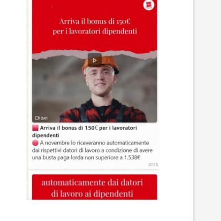
Lunedì 25 aprile ore 21 : Il
Manifestazione Climate St
palazzo...
Piazza Castello Torino Ven
9...
24 Aprile 2021
5 Ottobre 2020