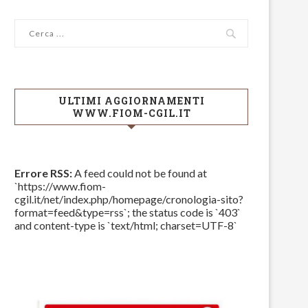
ULTIMI AGGIORNAMENTI
WWW.FIOM-CGIL.IT
Errore RSS:
A feed could not be found at
`https://www.fiom-
cgil.it/net/index.php/homepage/cronologia-sito?
format=feed&type=rss`; the status code is `403`
and content-type is `text/html; charset=UTF-8`