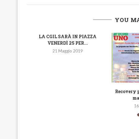
YOU MA
LA CGIL SARÀ IN PIAZZA
VENERDÌ 25 PER...
21 Maggio 2019
PER IL
Recovery p
ILUPPO
mar
16