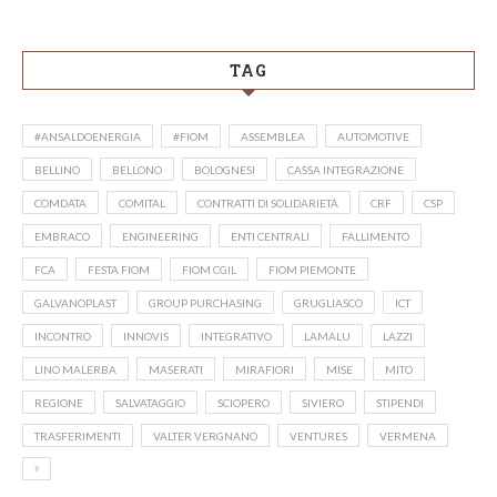
TAG
#ANSALDOENERGIA
#FIOM
ASSEMBLEA
AUTOMOTIVE
BELLINO
BELLONO
BOLOGNESI
CASSA INTEGRAZIONE
COMDATA
COMITAL
CONTRATTI DI SOLIDARIETÀ
CRF
CSP
EMBRACO
ENGINEERING
ENTI CENTRALI
FALLIMENTO
FCA
FESTA FIOM
FIOM CGIL
FIOM PIEMONTE
GALVANOPLAST
GROUP PURCHASING
GRUGLIASCO
ICT
INCONTRO
INNOVIS
INTEGRATIVO
LAMALU
LAZZI
LINO MALERBA
MASERATI
MIRAFIORI
MISE
MITO
REGIONE
SALVATAGGIO
SCIOPERO
SIVIERO
STIPENDI
TRASFERIMENTI
VALTER VERGNANO
VENTURES
VERMENA
⁹