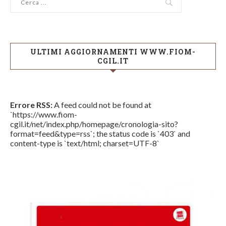
ULTIMI AGGIORNAMENTI WWW.FIOM-
CGIL.IT
Errore RSS:
A feed could not be found at
`https://www.fiom-
cgil.it/net/index.php/homepage/cronologia-sito?
format=feed&type=rss`; the status code is `403` and
content-type is `text/html; charset=UTF-8`