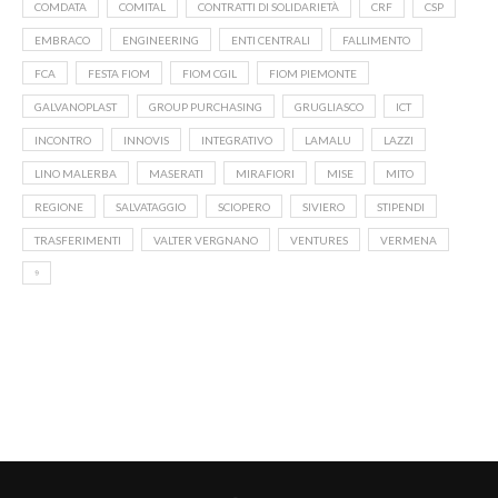
COMDATA
COMITAL
CONTRATTI DI SOLIDARIETÀ
CRF
CSP
EMBRACO
ENGINEERING
ENTI CENTRALI
FALLIMENTO
FCA
FESTA FIOM
FIOM CGIL
FIOM PIEMONTE
GALVANOPLAST
GROUP PURCHASING
GRUGLIASCO
ICT
INCONTRO
INNOVIS
INTEGRATIVO
LAMALU
LAZZI
LINO MALERBA
MASERATI
MIRAFIORI
MISE
MITO
REGIONE
SALVATAGGIO
SCIOPERO
SIVIERO
STIPENDI
TRASFERIMENTI
VALTER VERGNANO
VENTURES
VERMENA
⁹