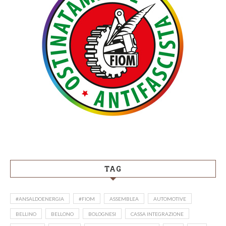
TAG
#ANSALDOENERGIA
#FIOM
ASSEMBLEA
AUTOMOTIVE
BELLINO
BELLONO
BOLOGNESI
CASSA INTEGRAZIONE