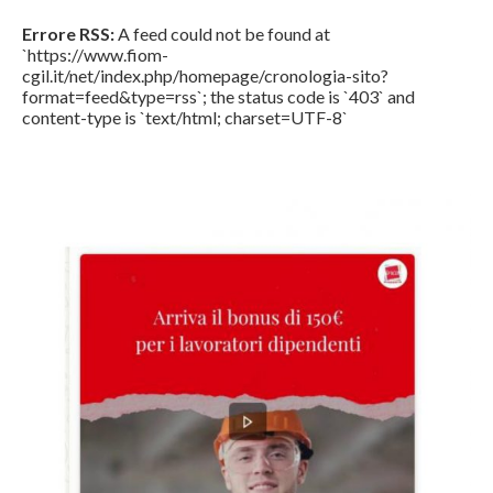
Errore RSS:
A feed could not be found at
`https://www.fiom-
cgil.it/net/index.php/homepage/cronologia-sito?
format=feed&type=rss`; the status code is `403` and
content-type is `text/html; charset=UTF-8`