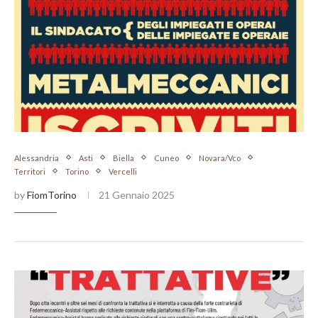
Alessandria
Asti
Biella
Cuneo
Novara/Vco
Territori
Torino
Vercelli
by
FiomTorino
21 Gennaio 2025