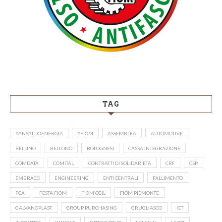
TAG
#ANSALDOENERGIA
#FIOM
ASSEMBLEA
AUTOMOTIVE
BELLINO
BELLONO
BOLOGNESI
CASSA INTEGRAZIONE
COMDATA
COMITAL
CONTRATTI DI SOLIDARIETÀ
CRF
CSP
EMBRACO
ENGINEERING
ENTI CENTRALI
FALLIMENTO
FCA
FESTA FIOM
FIOM CGIL
FIOM PIEMONTE
GALVANOPLAST
GROUP PURCHASING
GRUGLIASCO
ICT