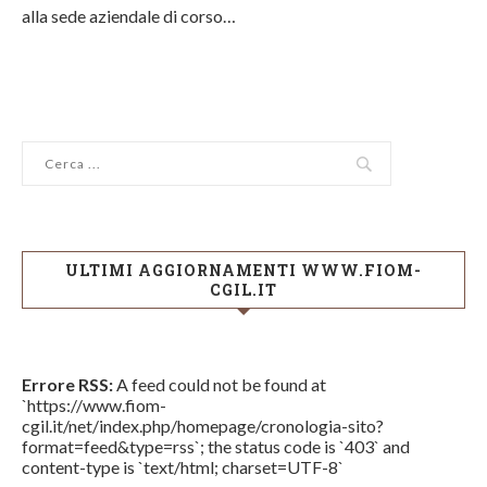
alla sede aziendale di corso…
ULTIMI AGGIORNAMENTI WWW.FIOM-
CGIL.IT
Errore RSS:
A feed could not be found at
`https://www.fiom-
cgil.it/net/index.php/homepage/cronologia-sito?
format=feed&type=rss`; the status code is `403` and
content-type is `text/html; charset=UTF-8`