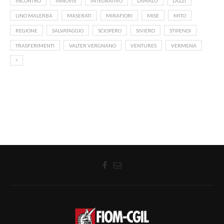
INCONTRO
INNOVIS
INTEGRATIVO
LAMALU
LAZZI
LINO MALERBA
MASERATI
MIRAFIORI
MISE
MITO
REGIONE
SALVATAGGIO
SCIOPERO
SIVIERO
STIPENDI
TRASFERIMENTI
VALTER VERGNANO
VENTURES
VERMENA
⁹