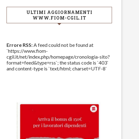
ULTIMI AGGIORNAMENTI
WWW.FIOM-CGIL.IT
Errore RSS:
A feed could not be found at
`https://www.fiom-
cgil.it/net/index.php/homepage/cronologia-sito?
format=feed&type=rss`; the status code is `403`
and content-type is `text/html; charset=UTF-8`