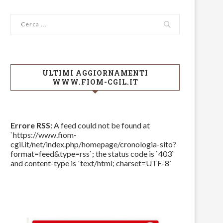
ULTIMI AGGIORNAMENTI
WWW.FIOM-CGIL.IT
Errore RSS:
A feed could not be found at
`https://www.fiom-
cgil.it/net/index.php/homepage/cronologia-sito?
format=feed&type=rss`; the status code is `403`
and content-type is `text/html; charset=UTF-8`