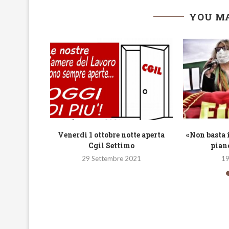
YOU MA
dacati in
Venerdì 1 ottobre notte aperta
«Non basta 
verno
Cgil Settimo
pian
2
29 Settembre 2021
19