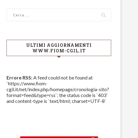
ULTIMI AGGIORNAMENTI
WWW.FIOM-CGIL.IT
Errore RSS:
A feed could not be found at
`https://www.fiom-
cgil.it/net/index.php/homepage/cronologia-sito?
format=feed&type=rss`; the status code is `403`
and content-type is `text/html; charset=UTF-8`