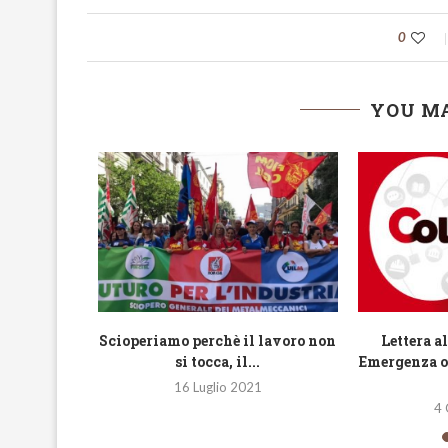
0
YOU MA
IL NOSTRO ’69
formazione 2
ositivo
Scioperiamo perchè il lavoro non
Lettera a
inistro
si tocca, il...
Emergenza o
.
16 Luglio 2021
1
4 