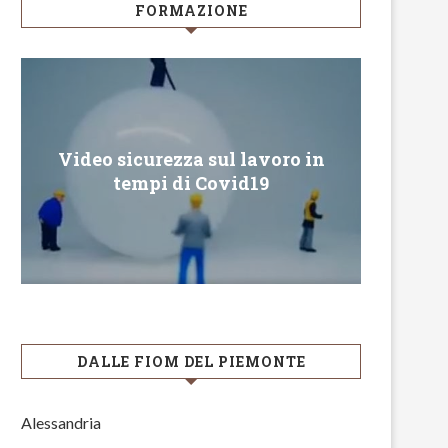
FORMAZIONE
Video sicurezza sul lavoro in
Conveg
VENERDI’ 27 SETTEMBRE
tempi di Covid19
ciopero globale per denunciare
l’emergenza...
13 Settembre 2019
HANON SYSTEMS ITALI
RINUNCIA AL GREEN PA
DALLE FIOM DEL PIEMONTE
13 Agosto 2021
Alessandria