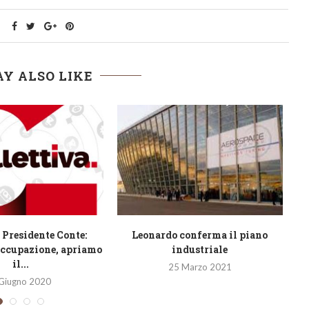
Y ALSO LIKE
4 ore
Materiali formativi
S
l Presidente Conte:
Leonardo conferma il piano
ccupazione, apriamo
industriale
il...
25 Marzo 2021
Giugno 2020